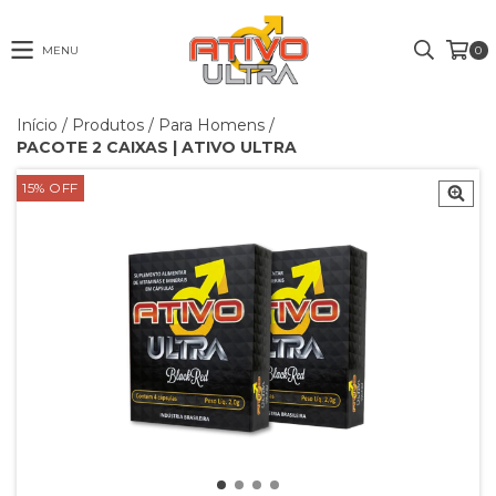
MENU
0
Início
/
Produtos
/
Para Homens
/
PACOTE 2 CAIXAS | ATIVO ULTRA
15
% OFF