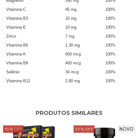
Magnésio
260 mg
100%
Vitamina C
45 mg
100%
Vitamina B3
16 mg
100%
Vitamina E
10 mg
100%
Zinco
7 mg
100%
Vitamina B6
1,30 mg
100%
Vitamina A
600 mcg
100%
Vitamina B9
400 mcg
100%
Selênio
34 mcg
100%
Vitamina B12
2,80 mg
100%
PRODUTOS SIMILARES
NOVO
10
% OFF
33
% OFF